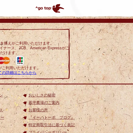
き換えがご利用いただけます。
ダイナース、JCB、American Expressがご
だけます。
がご利用いただけます。
ての詳細はこちらから
ン
おいしさの秘密
暮坪農場のご案内
ス
お客様の声
ポー
『イーハトーボ ブログ』
特定商取引法に基づく表記
プライバシーポリシー