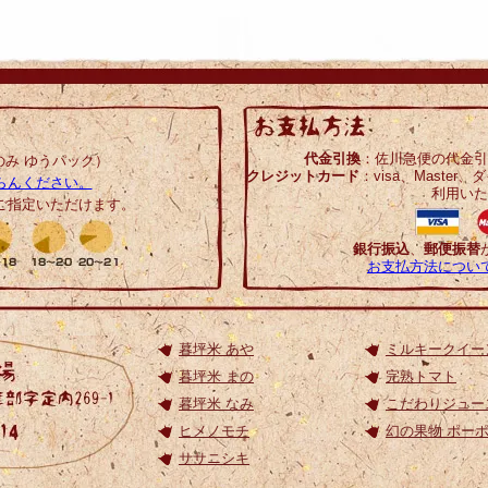
代金引換
：佐川急便の代金引
み ゆうパック）
クレジットカード
：visa、Master、
らんください。
利用いた
ご指定いただけます。
銀行振込
、
郵便振替
お支払方法につい
暮坪米 あや
ミルキークイー
暮坪米 まの
完熟トマト
暮坪米 なみ
こだわりジュー
ヒメノモチ
幻の果物 ポー
ササニシキ