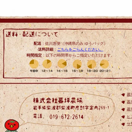
配送
：佐川急便（沖縄県のみ ゆうパック）
送料詳細
：
こちらをごらんください。
時間指定
：以下の時間帯からご指定いただけます。
暮
暮
暮
ヒ
サ