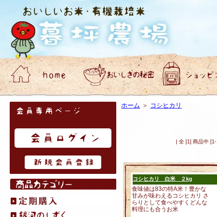
会員専用ページ
ホーム
＞
コシヒカリ
| 全 [1] 商品中
はじめてのお客様へ
コシヒカリ 白米 ２kg
食味値は83の特A米！豊かな
甘みが味わえるコシヒカリ さ
らりとして食べやすくどんな
料理にも合うお米