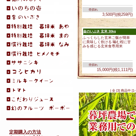
売切れ
3,500円(税259円)
金のいぶき 玄米 30kg
ふっくらした玄米ご飯が簡単
に美味しく炊ける 噛む程に甘
みを感じる玄米食専用米
売切れ
15,000円(税1,111円)
| 全 [3] 商品中
定期購入の方法