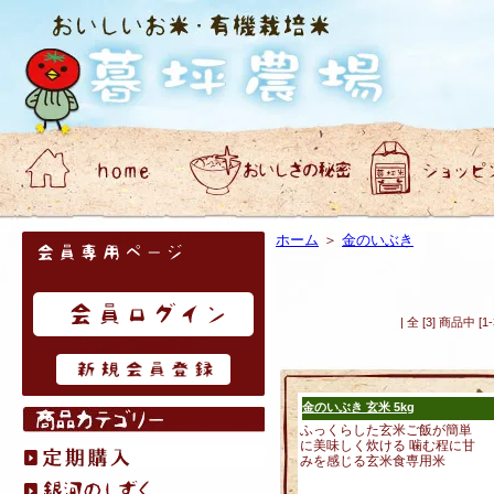
会員専用ページ
ホーム
＞
金のいぶき
| 全 [3] 商品中
はじめてのお客様へ
金のいぶき 玄米 5kg
ふっくらした玄米ご飯が簡単
に美味しく炊ける 噛む程に甘
みを感じる玄米食専用米