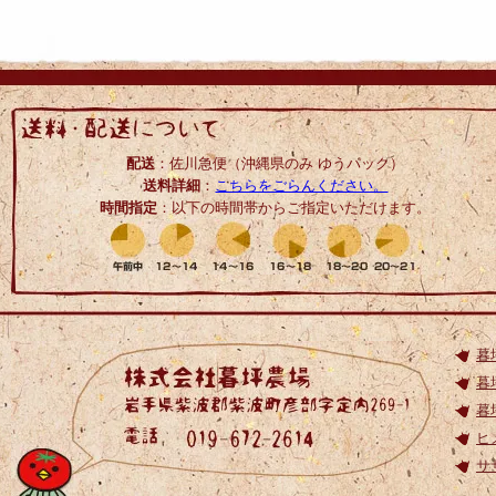
配送
：佐川急便（沖縄県のみ ゆうパック）
送料詳細
：
こちらをごらんください。
時間指定
：以下の時間帯からご指定いただけます。
暮
暮
暮
ヒ
サ