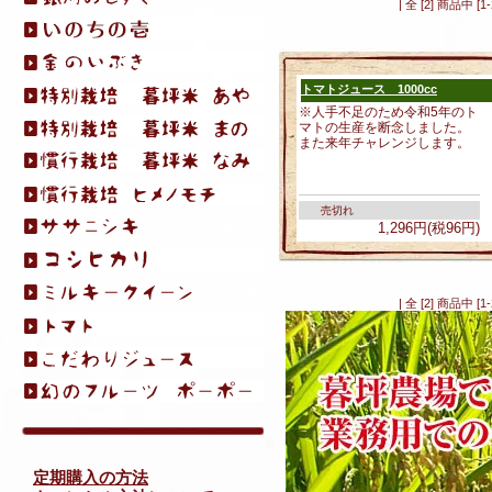
| 全 [2] 商品中
トマトジュース 1000cc
※人手不足のため令和5年のト
マトの生産を断念しました。
また来年チャレンジします。
売切れ
1,296円(税96円)
| 全 [2] 商品中
定期購入の方法