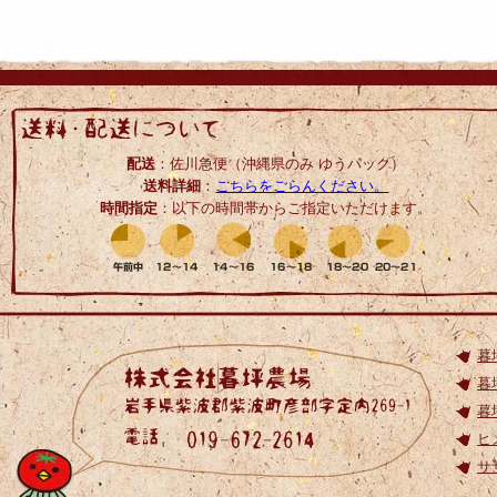
配送
：佐川急便（沖縄県のみ ゆうパック）
送料詳細
：
こちらをごらんください。
時間指定
：以下の時間帯からご指定いただけます。
暮
暮
暮
ヒ
サ