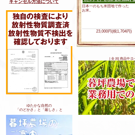
キャンセル方法について
日本一のもち米団地で作った
お米。
23,000円(税1,704円)
| 全 [6] 商品中
ゆたかな自然の
「のどかさ」と「厳しさ」と