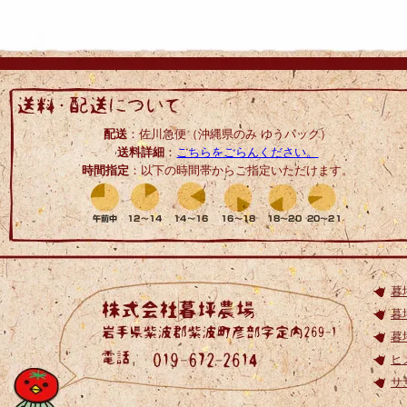
配送
：佐川急便（沖縄県のみ ゆうパック）
送料詳細
：
こちらをごらんください。
時間指定
：以下の時間帯からご指定いただけます。
暮
暮
暮
ヒ
サ